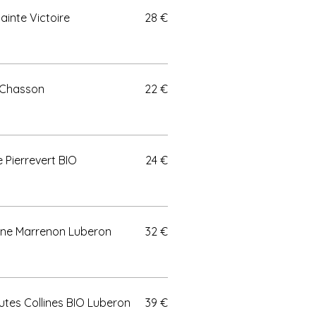
ainte Victoire
28 €
 Chasson
22 €
Pierrevert BIO
24 €
Orca vieilles vignes, Domaine Marrenon Luberon
32 €
utes Collines BIO Luberon
39 €