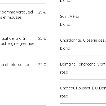
blanc
et pomme verte , gel
25 €
Saint Véran
blanc
 de lard à
25 €
Chardonnay Closerie des A
iar aubergine grenade,
blanc
Domaine Fondrèche, Vent
a, sauce
22 €
rosé
Château 
rosé