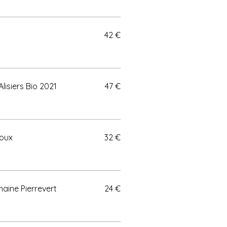
42 €
lisiers Bio 2021
47 €
oux
32 €
Rousset, BIO Domaine Pierrevert
24 €