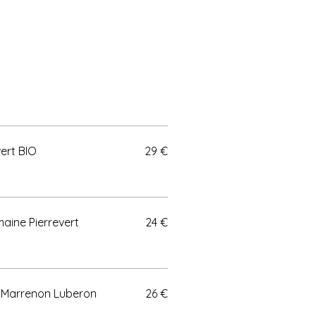
ert BIO
29 €
aine Pierrevert
24 €
n Domaine Marrenon Luberon
26 €