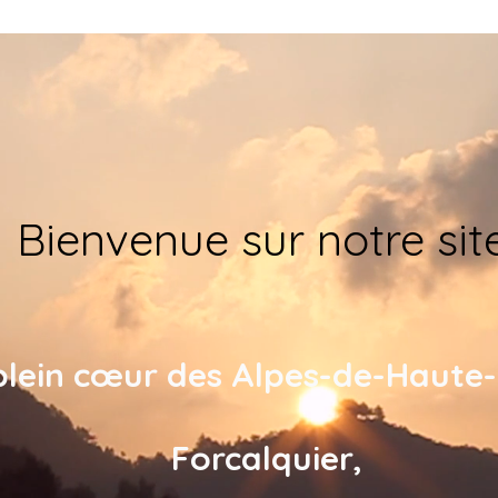
Bienvenue sur notre site
plein
cœur
des Alpes-de-Haute
Forcalquier,