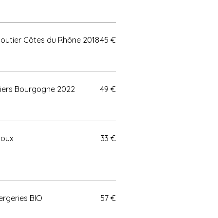
outier Côtes du Rhône 2018
45 €
lisiers Bourgogne 2022
49 €
toux
33 €
ergeries BIO
57 €