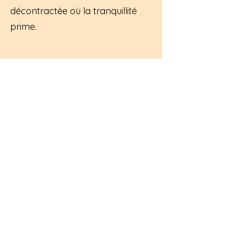
décontractée où la tranquillité
prime.